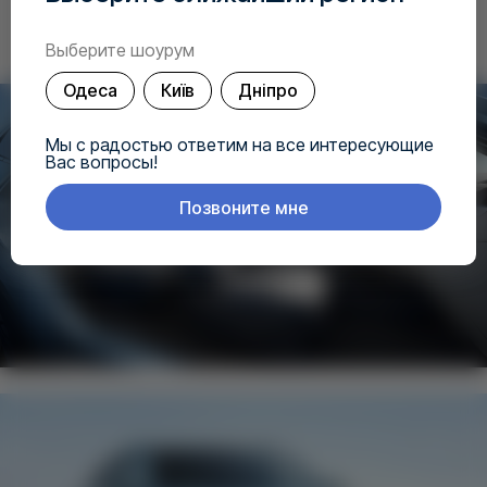
мощность и экономию топлива.
Выберите шоурум
Одеса
Київ
Дніпро
Мы с радостью ответим на все интересующие
Вас вопросы!
Позвоните мне