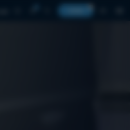
0
0
КОШИК
UA
 нами