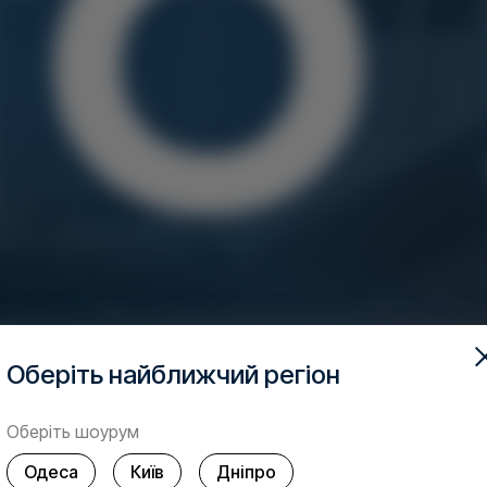
Оберіть найближчий регіон
Оберіть шоурум
Одеса
Київ
Дніпро