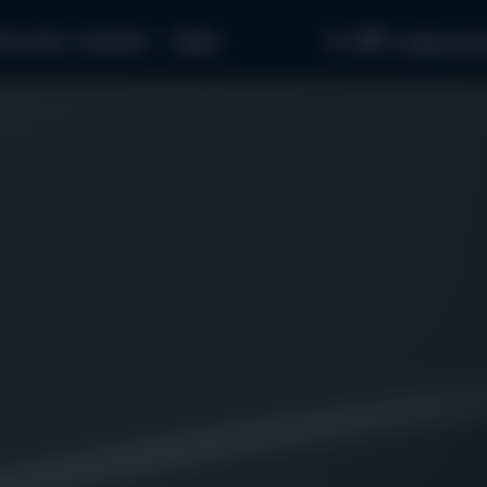
097...
пчастини
Як купити
Медіа
звʼязатися з