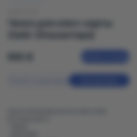
Артикул: 54743
Чехол для ключ-карты
Zeekr (Алькантара)
990 ₴
Добавить в корзину
Получить консультацию
Быстрый заказ
Чехол из Алькантары для ключ-карты Zeekr
Доступные цвета:
- черный
- оранжевый