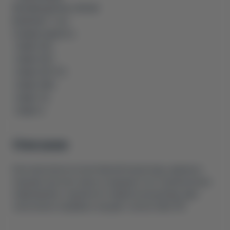
Производитель: Китай
Комплект: 1 шт.
Совместимость:
-Zeekr 001,
-Zeekr 007,
-Zeekr 007 GT,
-Zeekr 009,
-Zeekr 7X,
-Zeekr X.
Описание
Ключ выполнен из качественной алькантары, идеально
подходит для ключ карты и защищает ее от механических
повреждений, сохраняя его первоначальный вид. Цвет
чехла можно подобрать под цвет салона Zeekr 001.