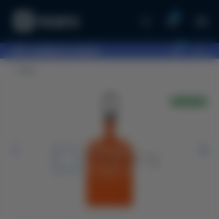
0
0
097...
выберите шоурум
Чехлы
В НАЛИЧИИ