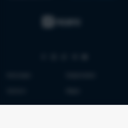
Аксессуары
Кредитование
Запчасти
Медиа
Как купить
О нас
Trade-In в Одессе
Доставка Оплата Обмен