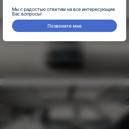
завершая его динамичный вид.
Мы с радостью ответим на все интересующие
Вас вопросы!
Позвоните мне