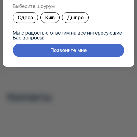
Выберите шоурум
Ваш вопрос
*
Одеса
Київ
Дніпро
Мы с радостью ответим на все интересующие
Вас вопросы!
Согласие на обработку своих персональных данных.
Позвоните мне
Залишити заявку
Контакты