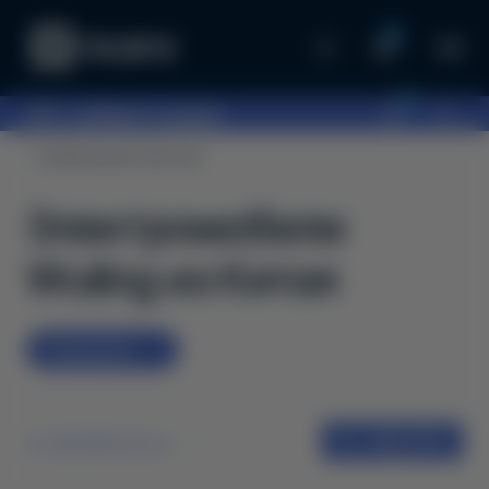
0
0
097...
выберите шоурум
Коммерческий транспорт
Электромобили
Wuling из Китая
Предзаказ
1
ФІЛЬТРИ
от дешевых до дорогих