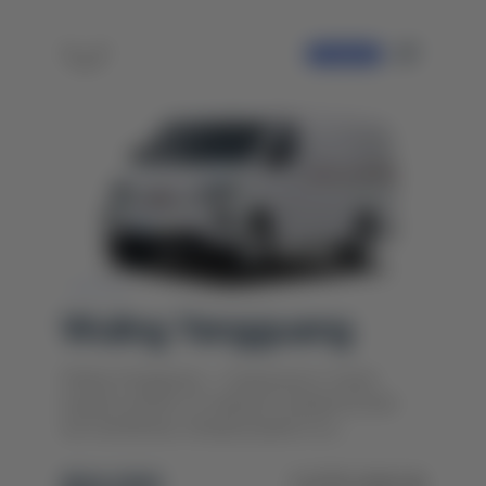
ПРЕДЗАКАЗ
Wuling Yangguang
Wuling Yangguang - совершенно новая
модель является первым коммерческим
автомобилем, базирующимся на...
$24 000
1 075 200 ₴