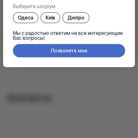
Выберите шоурум
Ваш вопрос
*
Одеса
Київ
Дніпро
Мы с радостью ответим на все интересующие
Вас вопросы!
Согласие на обработку своих персональных данных.
Позвоните мне
Залишити заявку
Контакты