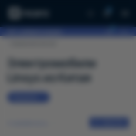
0
0
097...
выберите шоурум
Коммерческий транспорт
Электромобили
Linxys из Китая
Предзаказ
1
ФІЛЬТРИ
от дешевых до дорогих