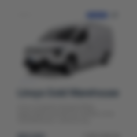
ПРЕДЗАКАЗ
Linxys Gold Warehouse
Linxys, дочерняя компания Wuling
представила грузовой автомобиль Linxys
Gold Warehouse с запасом ход...
$25 000
1 120 000 ₴