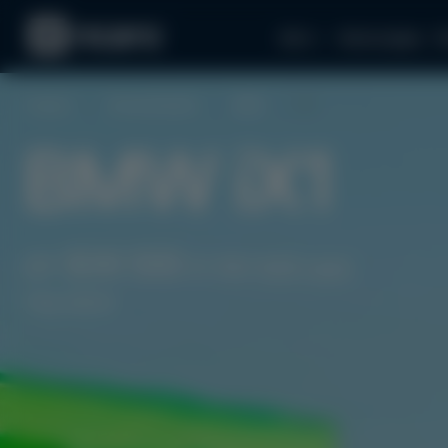
Авто
Аксессуары
З
Главная
Электромобили
BMW
iX1
BMW iX1
от $39 500
(1 767 625 грн)
под заказ