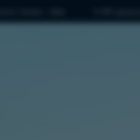
097...
апчасти
Как купить
Медиа
связаться с