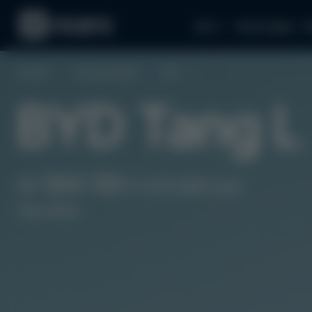
Авто
Аксессуары
З
Главная
Электромобили
BYD
Tang L
BYD Tang L
от $44 100
(1 975 680 грн)
под заказ