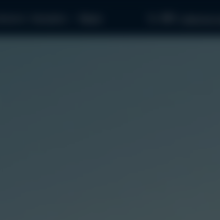
097...
апчасти
Как купить
Медиа
связаться с