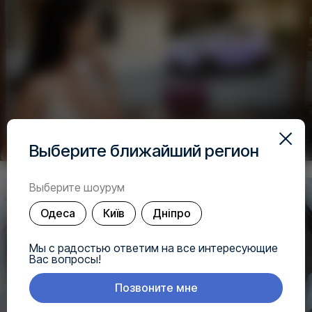
Выберите ближайший регион
Выберите шоурум
Одеса
Київ
Дніпро
Мы с радостью ответим на все интересующие
Вас вопросы!
Позвоните мне