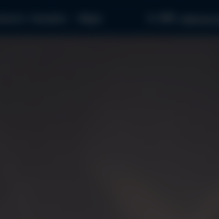
097...
апчасти
Как купить
Медиа
связаться с