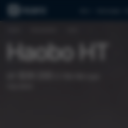
Авто
Аксессуары
З
Главная
Электромобили
Haobo
HT
Haobo HT
от $39 200
(1 756 160 грн)
под заказ