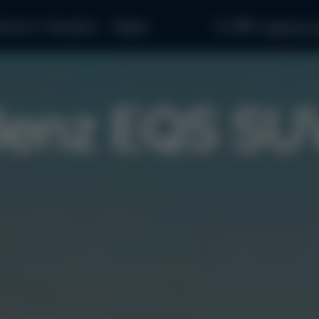
097...
апчасти
Как купить
Медиа
связаться с
Benz EQS SU