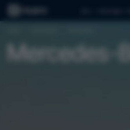
Авто
Аксессуары
З
Главная
Электромобили
Mercedes-Benz
EQS SUV
Mercedes-