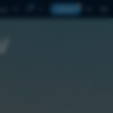
0
0
КОРЗИНА
RU
 нами
V