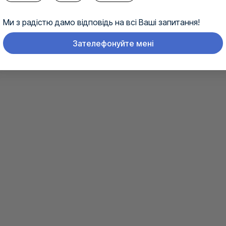
Ми з радістю дамо відповідь на всі Ваші запитання!
Зателефонуйте мені