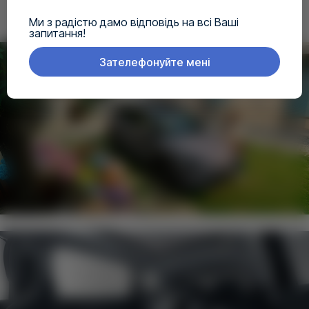
Ми з радістю дамо відповідь на всі Ваші
запитання!
Зателефонуйте мені