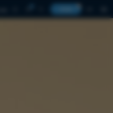
0
0
КОШИК
UA
 нами