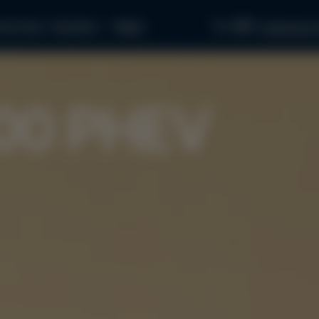
097...
пчастини
Як купити
Медіа
звʼязатися з
00 PHEV