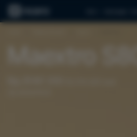
Авто
Аксесуари
За
Головна
Гібридні автомобілі
Maextro
S800 PHEV
Maextro S8
Від $140 300
(6 278 425 грн)
під замовлення