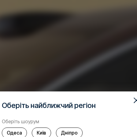
Оберіть найближчий регіон
Оберіть шоурум
Одеса
Київ
Дніпро