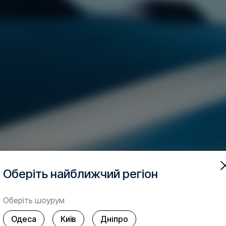
Оберіть найближчий регіон
Оберіть шоурум
Одеса
Київ
Дніпро