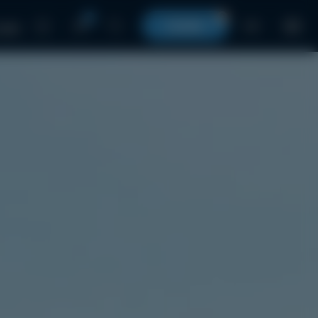
0
0
КОШИК
UA
 нами