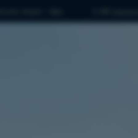
097...
пчастини
Як купити
Медіа
звʼязатися з