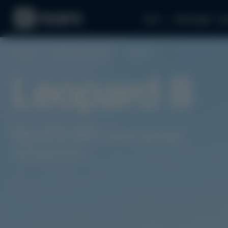
Авто
Аксесуари
За
Головна
Гібридні автомобілі
Leopard
8
Leopard 8
Від $79 400
(3 557 120 грн)
під замовлення