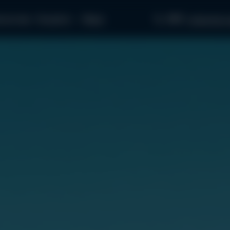
097...
пчастини
Як купити
Медіа
звʼязатися з