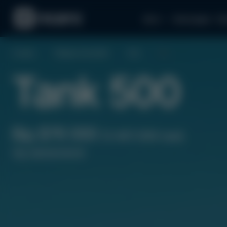
Авто
Аксесуари
За
Головна
Гібридні автомобілі
Tank
500
Tank 500
Від $76 000
(3 401 000 грн)
під замовлення