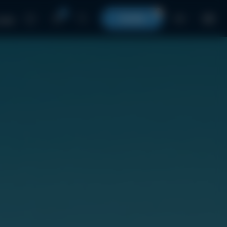
0
0
КОШИК
UA
 нами