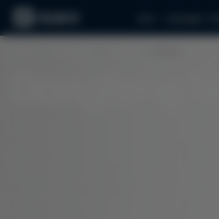
Авто
Аксесуари
За
Головна
Електромобілі
Dongfeng
Nammi 01
Dongfeng N