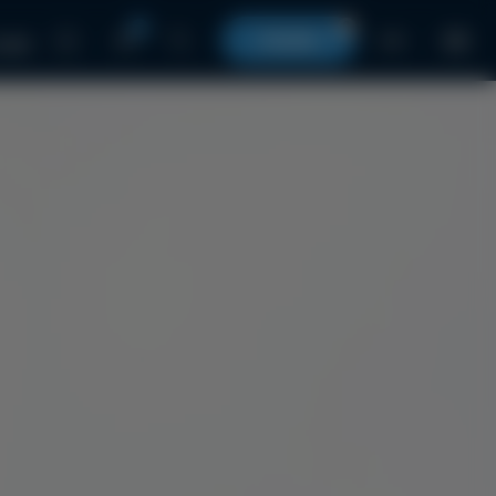
0
0
КОШИК
UA
 нами