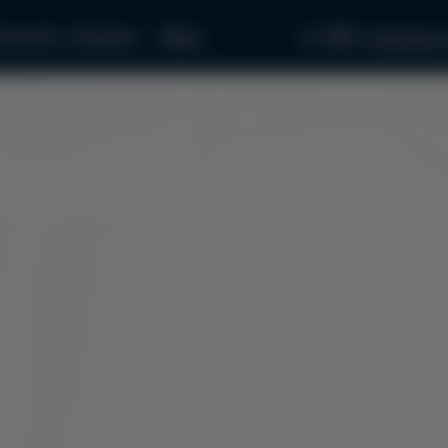
097...
пчастини
Як купити
Медіа
звʼязатися з
ammi 01