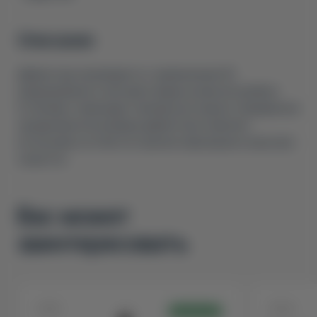
Описание
Дефлекторы производятся с применением 3D-
моделирования и повторяют форму кузова автомобиля.
Устойчивы к перепадам температур и мороза. Проверенная
аэродинамическая форма дефлектора позволяет
использовать его без посторонних звуков даже на высоких
скоростях.
Вас может
заинтересовать
54351
53346
В НАЛИЧИИ