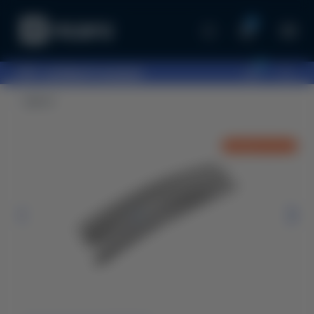
0
0
097...
выберите шоурум
Другое
ОЖИДАНИЕ 1 МЕС.