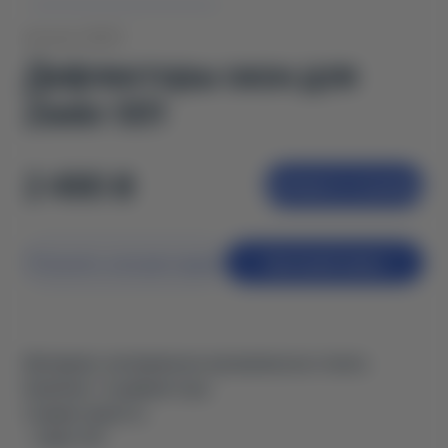
Артикул: 60637
Дефлекторы окон для
Zeekr 001
2 490 ₴
Добавить в корзину
Получить консультацию
Быстрый заказ
Материал: затемненное органическое стекло.
Комплект: 4 дефлектора.
Совместимость:
- Zeekr 001