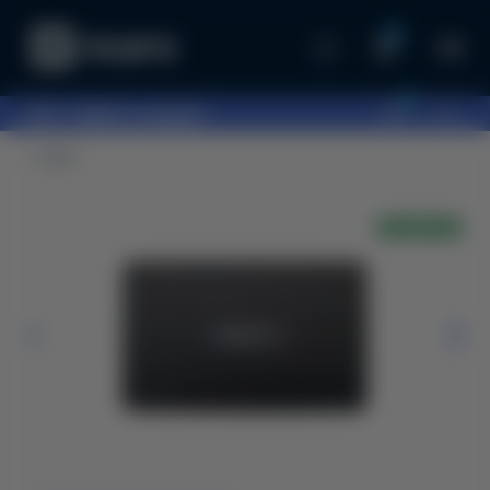
0
0
097...
оберіть шоурум
Ключі
В НАЯВНОСТІ