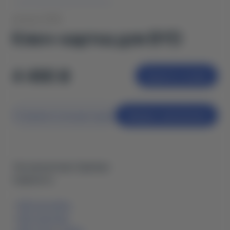
Артикул: 56155
Ключ-картка для BYD
4 490 ₴
Додати у кошик
Отримати консультацію
Швидке замовлення
Тип запчастини: Оригінал
Сумісність:
-
BYD Song Plus
-
BYD Yuan Plus