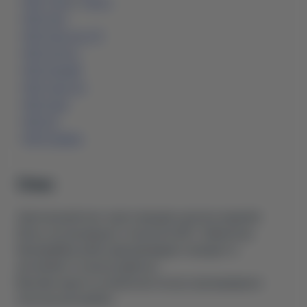
-
BYD Tang
/
Tang L
-
BYD Han
-
BYD Sea Lion 07
-
BYD Song L
-
BYD Seagull
-
BYD Yuan Up
-
BYD Seal
-
BYD E2
-
BYD Dolphin
Опис
Оригінальний ключ-карта підходить для всіх моделей
Denza, які підтримують технологію NFC. Забезпечує
безперебійну роботу функцій відкриття/закриття
автомобіля та запуску двигуна.
Важливо: вартість не включає послугу програмування
ключа до автомобіля.