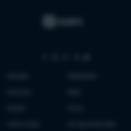
Аксесуари
Кредитування
Запчастини
Медіа
Як купити
Про нас
Trade-In в Одесі
Доставка Оплата Обмін