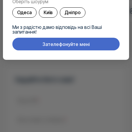
Оберіть шоурум
4 990 ₴
6 990 
Одеса
Київ
Дніпро
Ми з радістю дамо відповідь на всі Ваші
запитання!
Зателефонуйте мені
У вас є питання?
Задайте його нам!
Ваше ПІБ
*
Ваш номер телефону
*