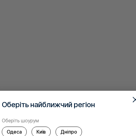
Оберіть найближчий регіон
Оберіть шоурум
Одеса
Київ
Дніпро