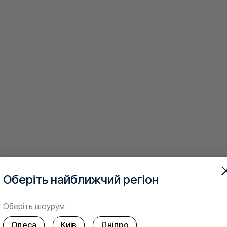
Оберіть найближчий регіон
Оберіть шоурум
Одеса
Київ
Дніпро