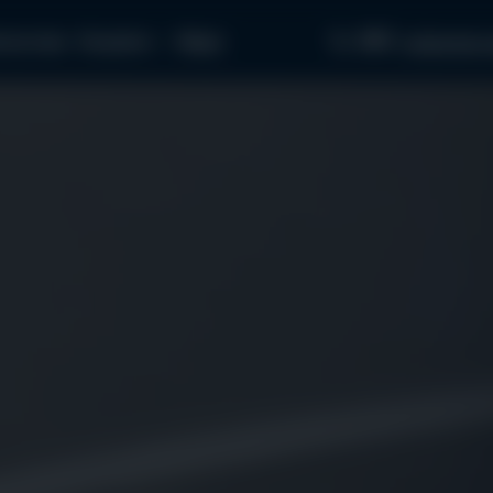
097...
пчастини
Як купити
Медіа
звʼязатися з