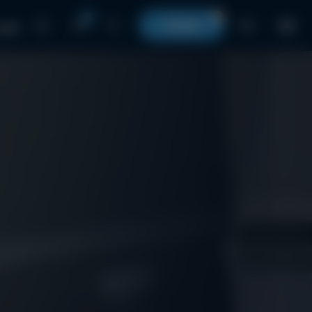
0
0
КОШИК
UA
 нами