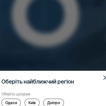
Оберіть найближчий регіон
Оберіть шоурум
Одеса
Київ
Дніпро