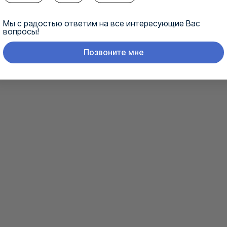
Мы с радостью ответим на все интересующие Вас
вопросы!
Позвоните мне