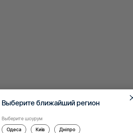
Выберите ближайший регион
Выберите шоурум
Одеса
Київ
Дніпро